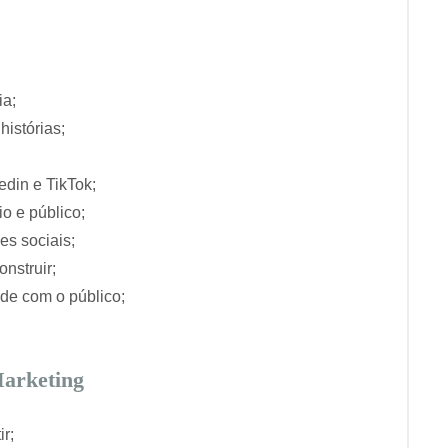
ia;
histórias;
edin e TikTok;
o e público;
es sociais;
nstruir;
ade com o público;
Marketing
r;