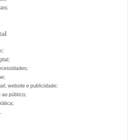
ais;
;
tal
r;
ital;
ecessidades;
ne;
ail, website e publicidade;
 ao público;
rática;
.