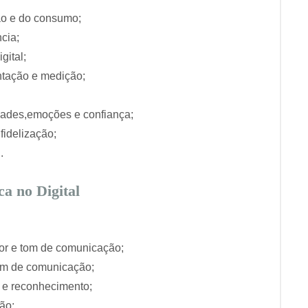
ão e do consumo;
cia;
gital;
ntação e medição;
dades,emoções e confiança;
fidelização;
.
a no Digital
or e tom de comunicação;
om de comunicação;
 e reconhecimento;
ção;