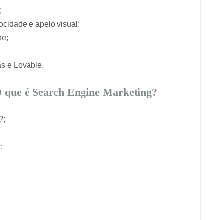
;
ocidade e apelo visual;
ne;
as e Lovable.
 que é Search Engine Marketing?
?;
;