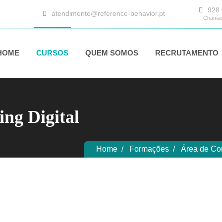
928 
atendimento@reference-behavior.pt
Chamada
HOME
CURSOS
QUEM SOMOS
RECRUTAMENTO
ng Digital
Home
Formações
Área de C