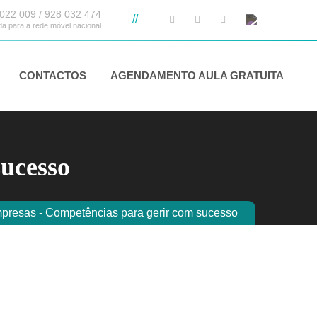
022 009 / 928 032 474
//
 para a rede móvel nacional
CONTACTOS
AGENDAMENTO AULA GRATUITA
sucesso
presas - Competências para gerir com sucesso