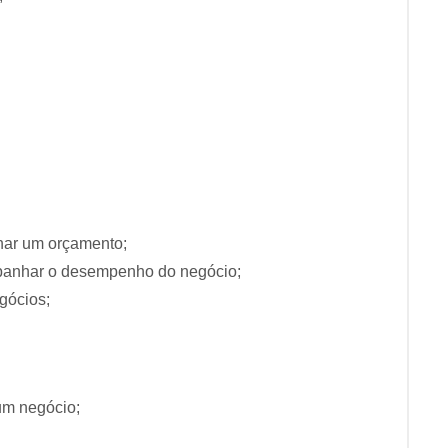
har um orçamento;
mpanhar o desempenho do negócio;
gócios;
um negócio;