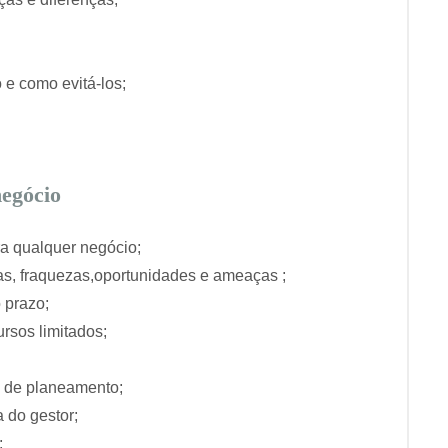
 e como evitá-los;
negócio
ra qualquer negócio;
ças, fraquezas,oportunidades e ameaças ;
 prazo;
rsos limitados;
a de planeamento;
 do gestor;
;