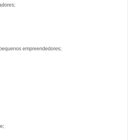
adores;
a pequenos empreendedores;
e;