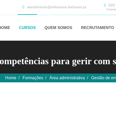
928 
atendimento@reference-behavior.pt
Chamada
HOME
CURSOS
QUEM SOMOS
RECRUTAMENTO
ompetências para gerir com 
Home
Formações
Área administrativa
Gestão de em