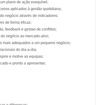
r um plano de ação exequível;
nceiros aplicados à gestão quotidiana;
o negócio através de indicadores;
res de forma eficaz;
o, feedback e gestao de conflitos;
r do negócio ao mercado-alvo;
das mais adequados a um pequeno negócio;
acionais do dia-a-dia;
spire e motive as equipas;
icado e pronto a apresentar;
s e diferenças;