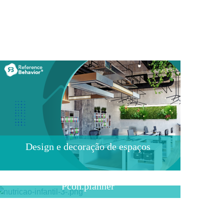
Design e decoração de espaços
Software para arquitetura -
Pcon.planner