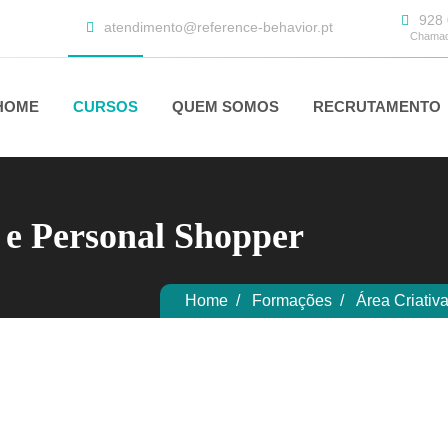
928 
atendimento@reference-behavior.pt
Chamada
HOME
CURSOS
QUEM SOMOS
RECRUTAMENTO
 e Personal Shopper
Home
Formações
Área Criativ