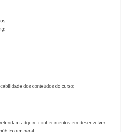
ros;
ng;
licabilidade dos conteúdos do curso;
pretendam adquirir conhecimentos em desenvolver
úblico em geral.