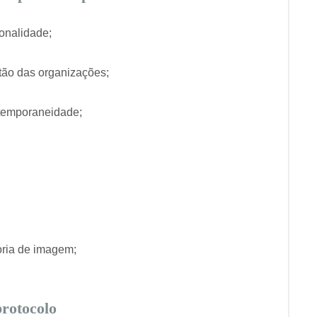
onalidade;
tão das organizações;
ntemporaneidade;
oria de imagem;
protocolo