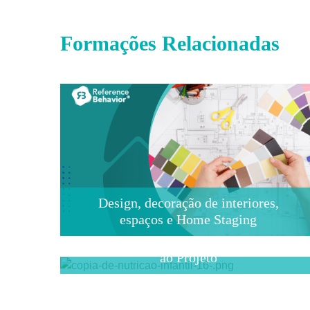
Formações Relacionadas
Design, decoração de interiores,
espaços e Home Staging
Design de Iluminação: do Conceito
ao Projeto